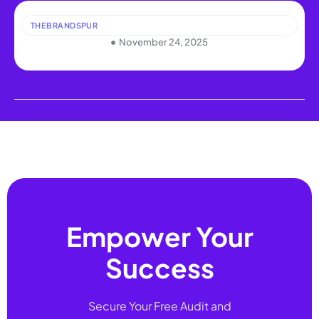
THEBRANDSPUR
November 24, 2025
Empower Your
Success
Secure Your Free Audit and