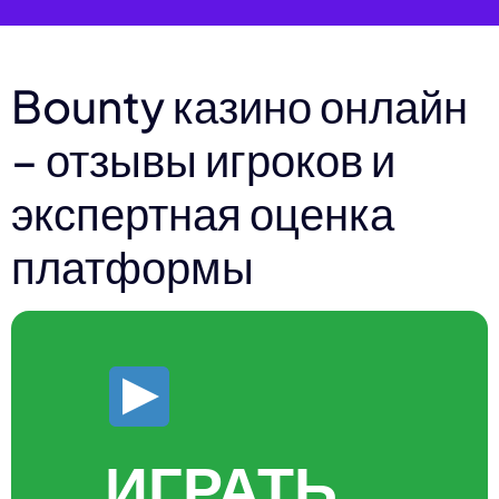
Bounty казино онлайн
– отзывы игроков и
экспертная оценка
платформы
ИГРАТЬ