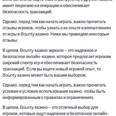
имеет лицензию на операцию и обеспечивает
безопасность транзакций.
Однако, перед тем как начать играть, важно прочитать
отзывы игроков, чтобы узнать о их опыте и впечатлениях
от игры в Bounty казино. Ниже мы приведем некоторые
отзывы:
В целом, Bounty казино зеркало – это надежное и
безопасное онлайн-казино, которое предлагает игрокам
широкий спектр игр и обеспечивает безопасность
транзакций. Если вы ищете новый игровой опыт, то
Bounty казино может быть вашим выбором.
Однако, перед тем как начать играть, важно прочитать
условия и условия использования казино, чтобы быть
информированным о правилах и ограничениях.
В целом, Bounty казино – это отличный выбор для
игроков, которые ищут надежное и безопасное онлайн-