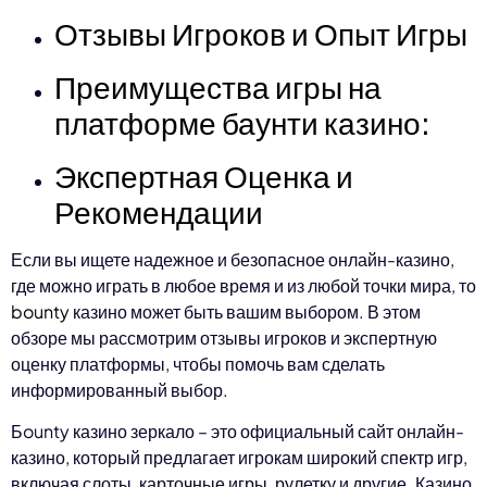
Отзывы Игроков и Опыт Игры
Преимущества игры на
платформе баунти казино:
Экспертная Оценка и
Рекомендации
Если вы ищете надежное и безопасное онлайн-казино,
где можно играть в любое время и из любой точки мира, то
bounty
казино может быть вашим выбором. В этом
обзоре мы рассмотрим отзывы игроков и экспертную
оценку платформы, чтобы помочь вам сделать
информированный выбор.
Бounty казино зеркало – это официальный сайт онлайн-
казино, который предлагает игрокам широкий спектр игр,
включая слоты, карточные игры, рулетку и другие. Казино