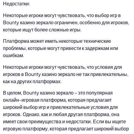
Недостатки:
Некоторые игроки могут чувствовать, что выбор игр в
Bounty казино зеркало ограничен, особенно для игроков,
которые ищут более сложные игры.
Платформа может иметь некоторые технические
проблемы, которые могут привести к задержкам или
ошибкам.
Некоторые игроки могут чувствовать, что условия для
игроков в Bounty казино зеркало не так привлекательны,
как на других платформах.
В целом, Bounty казино зеркало – это популярная
онлайн-игровая платформа, которая предлагает
широкий выбор игр и привлекательные условия для
игроков. Однако, как и любая другая платформа, она
имеет свои преимущества и недостатки. Если вы ищете
игровую платформу, которая предлагает широкий выбор