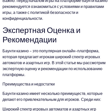
Важно: перед началом игры на платформе баунти казино
рекомендуется ознакомиться с условиями и правилами
игры, а также с политикой безопасности и
конфиденциальности.
Экспертная Оценка и
Рекомендации
Баунти казино – это популярная онлайн-платформа,
которая предлагает игрокам широкий спектр игровых
автоматов и азартных игр. В этой статье мы рассмотрим
экспертную оценку и рекомендации по использованию
платформы.
Преимущества и недостатки
Баунти казино имеет несколько преимуществ, которые
делают его привлекательным для игроков. Среди них:
Широкий спектр игровых автоматов и азартных игр