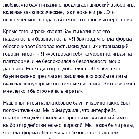
люблю, что баунти казино предлагает широкий выбор игр,
включая как классические, так и новые игры. Это
позволяет мне всегда найти что-то новое и интересное».
Кроме того, игроки хвалят баунти казино за его
надежность и безопасность. «Я был рад, что платформа
обеспечивает безопасность моих данных и транзакций, –
говорит игрок. – Я чувствовал себя комфортно, играя на
платформе, и не беспокоился о безопасности моих
данных». Еще один игрок добавляет: «Я люблю, что
баунти казино предлагает различные способы оплаты,
включая популярные платежные системы. Это позволяет
мне легко и быстро начать играть».
Наш опыт игры на платформе баунти казино также был
положительным. Мы обнаружили, что интерфейс
платформы действительно прост и интуитивный, и что
выбор игр действительно широкий. Мы также были рады,
что платформа обеспечивает безопасность наших